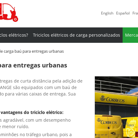
English
Español
Fra
clos elétricos?
Triciclos elétricos de carga personalizados
Merca
o de carga baú para entregas urbanas
ú para entregas urbanas
ntregas de curta distância pela adição de
ie BANGE são equipados com um baú de
 para várias caixas de entrega. Sua
antagens do triciclo elétrico:
is agradável, com um desempenho
e menor ruído.
aminhões no tráfego urbano, pois a