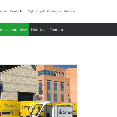
nçais
Deutsch
日本語
العربية
Português
Italiano
dos atendidos
Notícias
Contato