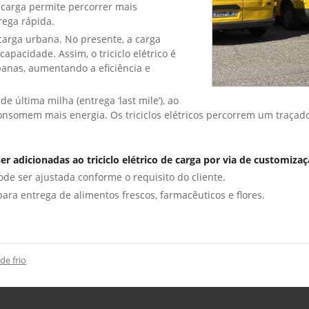
e carga permite percorrer mais
ega rápida.
 carga urbana. No presente, a carga
pacidade. Assim, o triciclo elétrico é
banas, aumentando a eficiência e
e última milha (entrega ‘last mile’), ao
 consomem mais energia. Os triciclos elétricos percorrem um traç
r adicionadas ao triciclo elétrico de carga por via de customiza
de ser ajustada conforme o requisito do cliente.
ra entrega de alimentos frescos, farmacêuticos e flores.
de frio