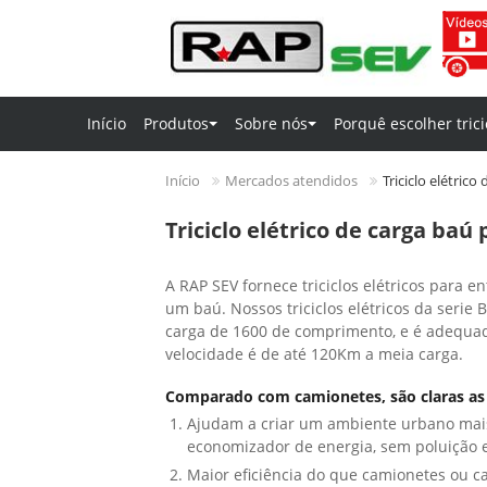
Início
Produtos
Sobre nós
Porquê escolher trici
Início
Mercados atendidos
Triciclo elétric
Triciclo elétrico de carga ba
A RAP SEV fornece triciclos elétricos para e
um baú. Nossos triciclos elétricos da ser
carga de 1600 de comprimento, e é adequado
velocidade é de até 120Km a meia carga.
Comparado com camionetes, são claras as v
Ajudam a criar um ambiente urbano ma
economizador de energia, sem poluição 
Maior eficiência do que camionetes ou c